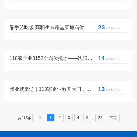
23
靠手艺吃饭 高职生从课堂直通岗位
/ 2026-06
14
118家企业3152个岗位揽才——沈阳现代化都市圈高校毕业生专场招聘会在沈阳职业技术学院举办
/ 2026-06
13
就业就来辽｜118家企业敞开大门，邀高校学子“就来辽”
/ 2026-06
...
上页
1
2
3
4
5
22
下页
共215条