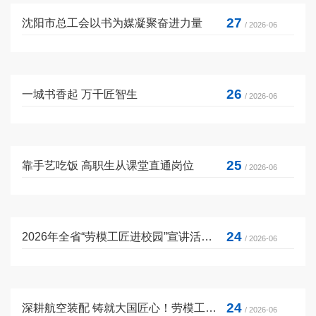
27
沈阳市总工会以书为媒凝聚奋进力量
/ 2026-06
26
一城书香起 万千匠智生
/ 2026-06
25
靠手艺吃饭 高职生从课堂直通岗位
/ 2026-06
24
2026年全省“劳模工匠进校园”宣讲活动在沈阳举行
/ 2026-06
24
深耕航空装配 铸就大国匠心！劳模工匠进校园点亮沈职青春匠心梦
/ 2026-06